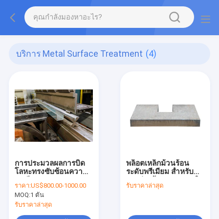
บริการ Metal Surface Treatment
(4)
การประมวลผลการบิด
พล็อตเหล็กม้วนร้อน
โลหะทรงซับซ้อนความ
ระดับพรีเมียม สําหรับ
ละเอียดสูง
การก่อสร้างและการผลิต
ราคา:
US$800.00-1000.00
รับราคาล่าสุด
MOQ:
1 ตัน
รับราคาล่าสุด