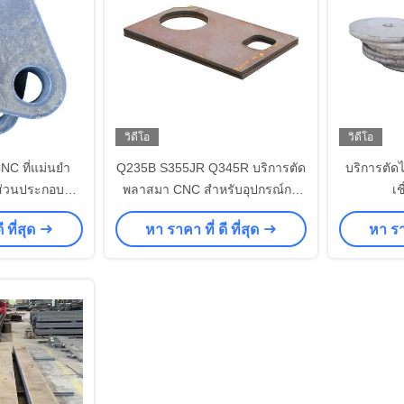
วิดีโอ
วิดีโอ
C ที่แม่นยํา
Q235B S355JR Q345R บริการตัด
บริการตั
ตส่วนประกอบ
พลาสมา CNC สําหรับอุปกรณ์กด
เช
ี่กําหนดเอง
น้ํา
 ที่สุด
หา ราคา ที่ ดี ที่สุด
หา ราค