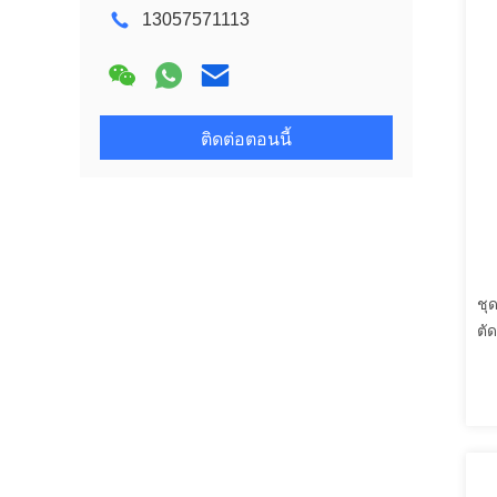
13057571113
ติดต่อตอนนี้
ชุ
ตั