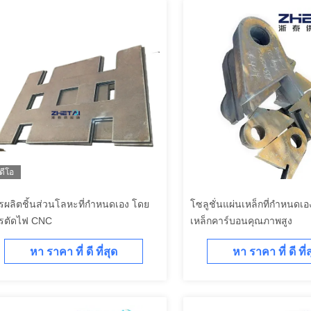
ิดีโอ
รผลิตชิ้นส่วนโลหะที่กําหนดเอง โดย
โซลูชั่นแผ่นเหล็กที่กําหนดเอง
รตัดไฟ CNC
เหล็กคาร์บอนคุณภาพสูง
หา ราคา ที่ ดี ที่สุด
หา ราคา ที่ ดี ที่