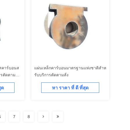
สคาร์บอนส
แผ่นเหล็กคาร์บอนมาตรฐานแห่งชาติสําห
ารตัดตาม
รับบริการตัดตามสั่ง
สุด
หา ราคา ที่ ดี ที่สุด
6
7
8