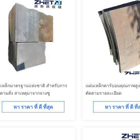
ดเหล็กมาตรฐานแห่งชาติ สําหรับการ
แผ่นเหล็กคาร์บอนคุณภาพสูง
ดตามสั่ง สาเหตุมาจากจางซู
ตัดตามรายละเอียด
หา ราคา ที่ ดี ที่สุด
หา ราคา ที่ ดี ที่