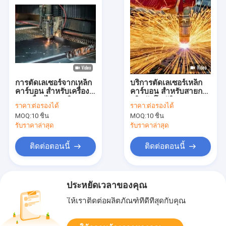
การตัดเลเซอร์จากเหล็ก
บริการตัดเลเซอร์เหล็ก
คาร์บอน สําหรับเครื่อง
คาร์บอน สําหรับสายการ
กดเครื่องไฮดรอลิก
ผลิตอัตโนมัติ
ราคา:
ต่อรองได้
ราคา:
ต่อรองได้
MOQ:
10 ชิ้น
MOQ:
10 ชิ้น
รับราคาล่าสุด
รับราคาล่าสุด
ติดต่อตอนนี้
ติดต่อตอนนี้
ประหยัดเวลาของคุณ
ให้เราติดต่อผลิตภัณฑ์ที่ดีที่สุดกับคุณ