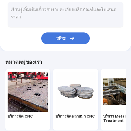
กระบวนการปั่นเหล็ก
พล็อตขนาดกลางและหนัก
แผ่นเหล็กตัด
চালিয়ে
หมวดหมู่ของเรา
บริการตัด CNC
บริการตัดพลาสมา CNC
บริการ Metal S
Treatment