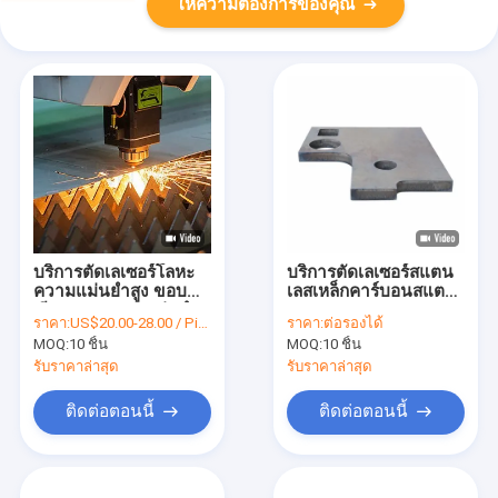
ให้ความต้องการของคุณ
บริการตัดเลเซอร์โลหะ
บริการตัดเลเซอร์สแตน
ความแม่นยําสูง ขอบ
เลสเหล็กคาร์บอนสแตน
เรียบและขนาดแม่นยํา
เลสสแตนเลส ตามความ
ราคา:
US$20.00-28.00 / Piece
ราคา:
ต่อรองได้
ต้องการสําหรับชิ้นส่วน
MOQ:
10 ชิ้น
MOQ:
10 ชิ้น
โลหะ
รับราคาล่าสุด
รับราคาล่าสุด
ติดต่อตอนนี้
ติดต่อตอนนี้