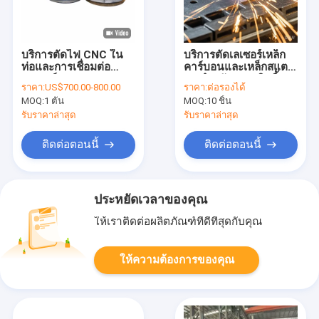
บริการตัดไฟ CNC ใน
บริการตัดเลเซอร์เหล็ก
ท่อและการเชื่อมต่อ
คาร์บอนและเหล็กสแตน
อุปกรณ์
เลสสําหรับการผลิตชิ้น
ราคา:
US$700.00-800.00
ราคา:
ต่อรองได้
ส่วนโลหะ
MOQ:
1 ตัน
MOQ:
10 ชิ้น
รับราคาล่าสุด
รับราคาล่าสุด
ติดต่อตอนนี้
ติดต่อตอนนี้
ประหยัดเวลาของคุณ
ให้เราติดต่อผลิตภัณฑ์ที่ดีที่สุดกับคุณ
ให้ความต้องการของคุณ