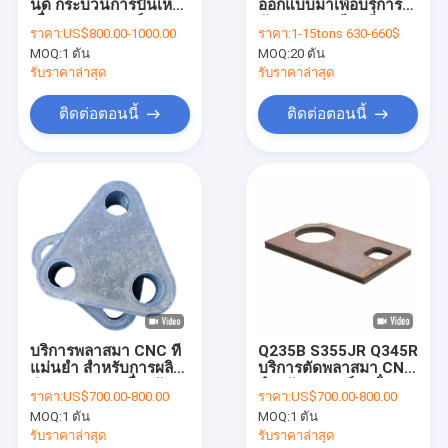
นด์ กระบวนการปั่นเหล็ก
ออกแบบมาเพื่อบริการ
ทัวร์โรงงาน
เพื่อความสมบูรณ์แบบ
ตัดความละเอียดที่หลาก
ราคา:
US$800.00-1000.00
ราคา:
1-15tons 630-660$
โครงสร้าง
หลาย
MOQ:
1 ตัน
MOQ:
20 ตัน
การควบคุมคุณภาพ
รับราคาล่าสุด
รับราคาล่าสุด
ติดต่อเรา
ติดต่อตอนนี้
ติดต่อตอนนี้
ข่าว
บริการตัด CNC
บริการตัดพลาสมา CNC
บริการ Metal Surface Treatment
บริการพลาสมา CNC ที่
Q235B S355JR Q345R
แม่นยํา สําหรับการผลิต
บริการตัดพลาสมา CNC
ชิ้นส่วนเหล็กที่กำหนดเอง
ส่วนประกอบเครื่องจักร
สําหรับอุปกรณ์กดน้ํา
ราคา:
US$700.00-800.00
ราคา:
US$700.00-800.00
กลที่กําหนดเอง
บริการตัดเลเซอร์
MOQ:
1 ตัน
MOQ:
1 ตัน
รับราคาล่าสุด
รับราคาล่าสุด