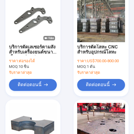
บริการตัดเลเซอร์ตามสั่ง
บริการตัดโลหะ CNC
สําหรับเครื่องยนต์ขนาด
สําหรับอุปกรณ์โลหะ
เล็กและส่วนประกอบ
ราคา:
ต่อรองได้
ราคา:
US$700.00-800.00
ของหม้อผลิต
MOQ:
10 ชิ้น
MOQ:
1 ตัน
รับราคาล่าสุด
รับราคาล่าสุด
ติดต่อตอนนี้
ติดต่อตอนนี้